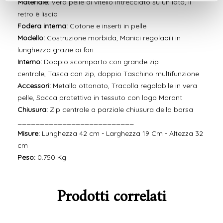
Materiale:
Vera pelle di vitello intrecciato su un lato, il
retro è liscio
Fodera interna:
Cotone e inserti in pelle
Modello:
Costruzione morbida, Manici regolabili in
lunghezza grazie ai fori
Interno:
Doppio scomparto con grande zip
centrale, Tasca con zip, doppio Taschino multifunzione
Accessori:
Metallo ottonato, Tracolla regolabile in vera
pelle, Sacca protettiva in tessuto con logo Marant
Chiusura:
Zip centrale a parziale chiusura della borsa
__________________________
Misure:
Lunghezza 42 cm - Larghezza 19 Cm - Altezza 32
cm
Peso:
0.750 Kg
Prodotti correlati