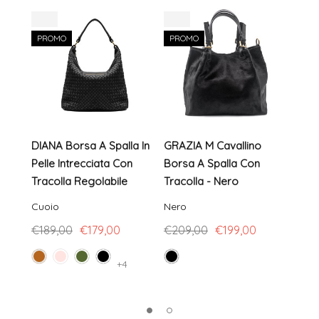
-5%
-5%
-20
PROMO
PROMO
OUT
DIANA Borsa A Spalla In
GRAZIA M Cavallino
ESTE
Pelle Intrecciata Con
Borsa A Spalla Con
Pell
Tracolla Regolabile
Tracolla - Nero
Rego
Cuoio
Nero
Fucs
€189,00
€179,00
€209,00
€199,00
€119
+4