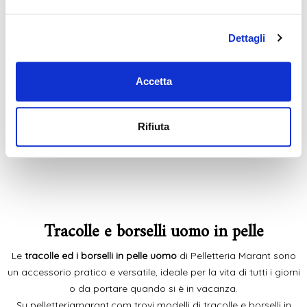
Collezione 2026
Dettagli
Acquista le nostre
nuove creazioni di
borse in pelle per la
Accetta
Nuova Collezione
Rifiuta
VAI ALLA COLLEZIONE
Tracolle e borselli uomo in pelle
Le
tracolle ed i borselli in pelle uomo
di Pelletteria Marant sono
un accessorio pratico e versatile, ideale per la vita di tutti i giorni
o da portare quando si è in vacanza.
Su pelletteriamarant.com trovi modelli di tracolle e borselli in