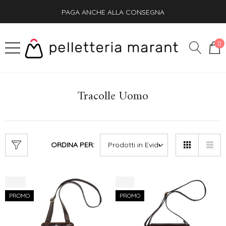
PAGA ANCHE ALLA CONSEGNA
SPEDIZIONE GRATIS + OMAGGIO SU OGNI ORDINE
0
Tracolle Uomo
ORDINA PER:
-10%
-8%
PROMO
PROMO