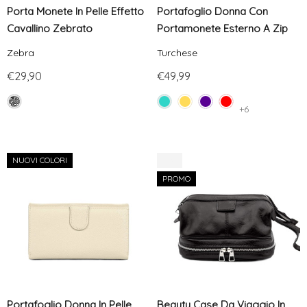
Porta Monete In Pelle Effetto
Portafoglio Donna Con
Cavallino Zebrato
Portamonete Esterno A Zip
Zebra
Turchese
€29,90
€49,99
+6
NUOVI COLORI
-8%
PROMO
Portafoglio Donna In Pelle
Beauty Case Da Viaggio In