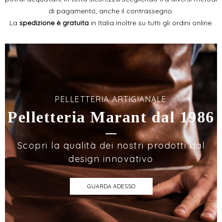
di pagamento, anche il contrassegno.
La
spedizione è gratuita
in Italia inoltre su tutti gli ordini online.
PELLETTERIA ARTIGIANALE
Pelletteria Marant dal 1986
Scopri la qualità dei nostri prodotti dal
design innovativo
GUARDA ADESSO