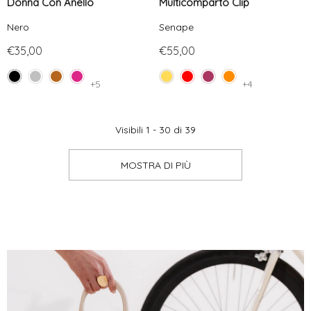
Donna Con Anello
Multicomparto Clip
Nero
Senape
€35,00
€55,00
+5
+4
Visibili
1
-
30
di
39
MOSTRA DI PIÙ