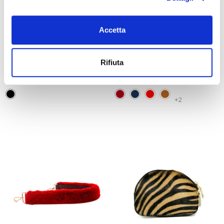
CINTURA Donna 025
CINTURA Donna In Pelle
Accetta
Camoscio Nero
Classica 025 - Fibbia Tonda
Nero
Cherry
Rifiuta
€39,00
€39,00
+2