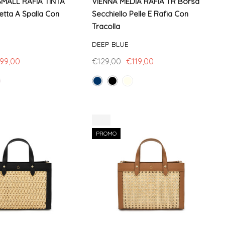
MALL RAFIA TINTA
VIENNA MEDIA RAFIA TR Borsa
tta A Spalla Con
Secchiello Pelle E Rafia Con
Tracolla
DEEP BLUE
99,00
€129,00
€119,00
-8%
PROMO