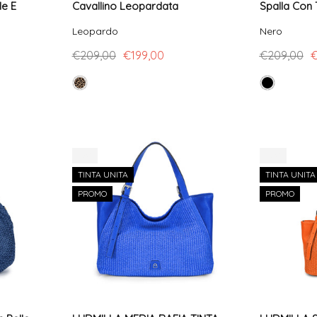
le E
Cavallino Leopardata
Spalla Con 
Leopardo
Nero
€209,00
€199,00
€209,00
€
-7%
-9%
TINTA UNITA
TINTA UNITA
PROMO
PROMO