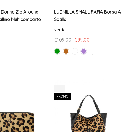
o Donna Zip Around
LUDMILLA SMALL RAFIA Borsa A
allino Multicomparto
Spalla
Verde
€109,00
€99,00
+4
-8%
PROMO