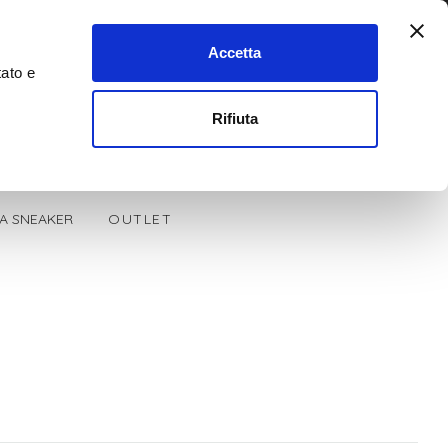
Accetta
tato e
0
Cerca
Rifiuta
LA SNEAKER
OUTLET