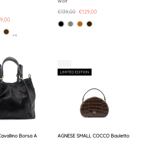
Wolf
€139,00
€129,00
9,00
+4
-25%
LIMITED EDITION
avallino Borsa A
AGNESE SMALL COCCO Bauletto