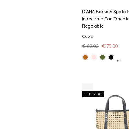
DIANA Borsa A Spalla In
Intrecciata Con Tracoll
Regolabile
Cuoio
€189,00
€179,00
+4
-9%
FINE SERIE