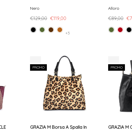
Nero
Alloro
€129,00
€119,00
€89,00
€7
+3
-5%
-5%
PROMO
PROMO
CLE
GRAZIA M Borsa A Spalla In
GRAZIA M C