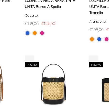
n Pelle
LUDMILLA MEDIA RAFIA TINTA
LUDMILLA S
UNITA Borsa A Spalla
UNITA Borse
Tracolla
Cobalto
Arancione
€139,00
€129,00
€109,00
€
-9%
-8%
PROMO
PROMO