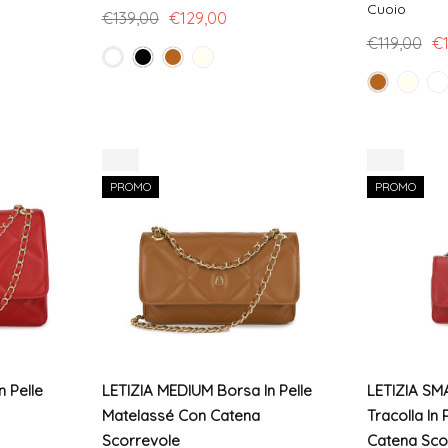
Cuoio
€139,00
€129,00
€119,00
€
-8%
-11%
PROMO
PROMO
n Pelle
LETIZIA MEDIUM Borsa In Pelle
LETIZIA SM
Matelassé Con Catena
Tracolla In
Scorrevole
Catena Sco