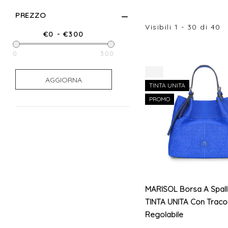
PREZZO
Visibili
1
-
30
di
40
0
300
0
300
-7%
AGGIORNA
TINTA UNITA
PROMO
MARISOL Borsa A Spall
TINTA UNITA Con Tracol
Regolabile