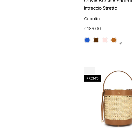
OLIVIA Borsa A Spalla I
Intreccio Stretto
Cobalto
€189,00
+1
-8%
PROMO