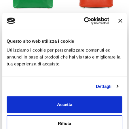
ROSEMARY Bauletto In Pelle
ROSEMARY SMALL Bauletto In
Doppio Comparto E Tracolla
Pelle Doppio Comparto Con
Tracolla
Argilla
Questo sito web utilizza i cookie
Arancione
€149,00
€104,30
Utilizziamo i cookie per personalizzare contenuti ed
€119,00
€83,30
annunci in base ai prodotti che hai visitato e migliorare la
tua esperienza di acquisto.
+7
Dettagli
-14%
-20%
OUTLET
PROMO
Accetta
Rifiuta