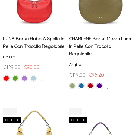
LUNA Borsa Hobo A Spalla In
CHARLENE Borsa Mezza Luna
Pelle Con Tracolla Regolabile
In Pelle Con Tracolla
Regolabile
Rosso
Argilla
€129,00
€90,00
€119,00
€95,20
+1
+1
-20%
-24%
OUTLET
OUTLET