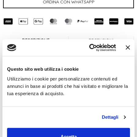
DESCRIZIONE
RECENSIONI
Portacarte in vera pelle con
Questo sito web utilizza i cookie
portamonete Zip
Utilizziamo i cookie per personalizzare contenuti ed
annunci in base ai prodotti che hai visitato e migliorare la
Misure in cm: 12 x 0,5 x 9
tua esperienza di acquisto.
Spedizione 24/48h Gratis
Dettagli
Lavorazione artigianale 100% Made in Italy.
Materiale:
Vera pelle di vitello
Fodera interna:
Interno in pelle
Accetta