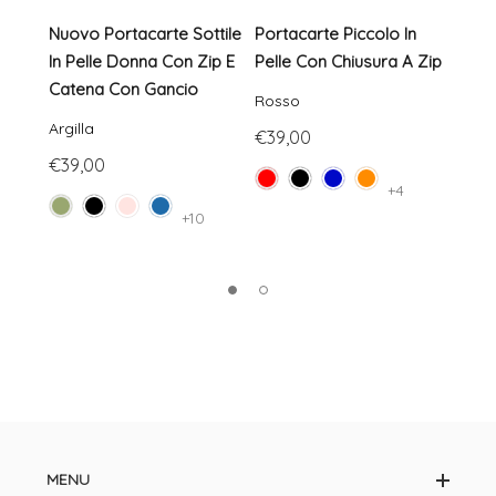
Nuovo Portacarte Sottile
Portacarte Piccolo In
Bors
In Pelle Donna Con Zip E
Pelle Con Chiusura A Zip
Pell
Catena Con Gancio
Zip 
Rosso
Argilla
Marr
€39,00
€39,00
€45
+4
+10
MENU