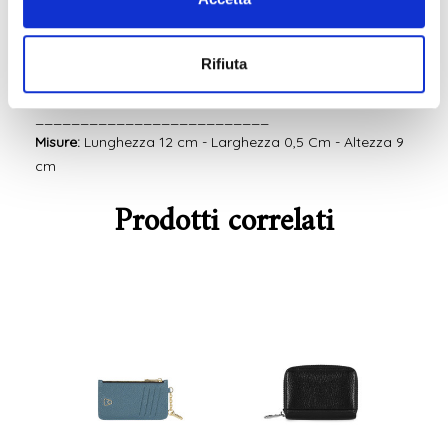
Modello:
Strutturato, Classico
Interno:
4 Scomparti multipli per carte di credito, 2
Rifiuta
comparti aperti, portamonete esterno con Zip
Accessori:
Metallo color argento, Scatola
__________________________
Misure:
Lunghezza 12 cm - Larghezza 0,5 Cm - Altezza 9
cm
Prodotti correlati