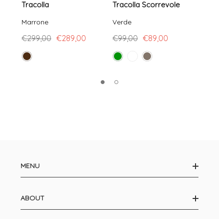
Tracolla
Tracolla Scorrevole
Lung
Marrone
Verde
Fucs
€299,00
€289,00
€99,00
€89,00
€89
MENU
ABOUT