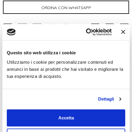
DESCRIZIONE
RECENSIONI
Questo sito web utilizza i cookie
Utilizziamo i cookie per personalizzare contenuti ed
Tracolla lunga e regolabile in tessuto a fantasia, larga 5
annunci in base ai prodotti che hai visitato e migliorare la
cm, con profilo in pelle nera e metallo oro
tua esperienza di acquisto.
Lunghezza: 125 cm (Totale) regolabile
Da abbinare alle tue borse, disponibile in diverse
fantasie
Dettagli
Spedizione 24/48h ITALIA GRATIS
Accetta
Materiale:
Tessuto e inserti in Vera pelle
Modello:
Tracolla per borse 5 cm