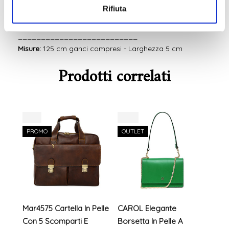
Rifiuta
Accessori
: Metallo color oro
Chiusura:
Ganci
__________________________
Misure:
125 cm ganci compresi - Larghezza 5 cm
Prodotti correlati
-3%
-10%
-11%
PROMO
OUTLET
PR
Mar4575 Cartella In Pelle
CAROL Elegante
GIUL
Con 5 Scomparti E
Borsetta In Pelle A
Spal