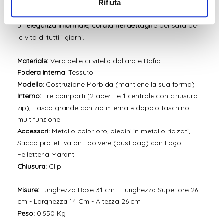
bandoliera, offrendo maggiore versatilità.
Rifiuta
Un
modello fresco e sofisticato
, perfetto per chi ama
un’
eleganza informale
,
curata nei dettagli
e pensata per
la vita di tutti i giorni.
Materiale:
Vera pelle di vitello dollaro e Rafia
Fodera interna:
Tessuto
Modello:
Costruzione Morbida (mantiene la sua forma)
Interno:
Tre comparti (2 aperti e 1 centrale con chiusura
zip), Tasca grande con zip interna e doppio taschino
multifunzione.
Accessori:
Metallo color oro, piedini in metallo rialzati,
Sacca protettiva anti polvere (dust bag) con Logo
Pelletteria Marant
Chiusura:
Clip
__________________________
Misure:
Lunghezza Base 31 cm - Lunghezza Superiore 26
cm - Larghezza 14 Cm - Altezza 26 cm
Peso:
0.550 Kg