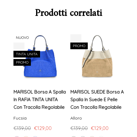
Prodotti correlati
NUOVO
-7%
NU
-7%
PROMO
-8%
TINTA UNITA
PR
PROMO
MARISOL Borsa A Spalla
MARISOL SUEDE Borsa A
MAR
In RAFIA TINTA UNITA
Spalla In Suede E Pelle
Pell
Con Tracolla Regolabile
Con Tracolla Regolabile
Mani
Rego
Fucsia
Alloro
Cuoi
€139,00
€129,00
€139,00
€129,00
€119